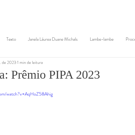
Texto
Janela Láurea Duane Michals
Lambe-lambe
Proc
n. de 2023
1 min de leitura
itruviano
Dissertação
Trapos
La Plataformance
Perf
ta: Prêmio PIPA 2023
a
Video
Pandemia
Intimidade
.com/watch?v=AqHoZ58Ahig