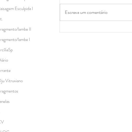
aisagem Esculpida I
Escreva um comentário
.t.
ragmento/lambe II
IA: Conversa sobre a pesquisa
atual 2025/26
ragmento/lambe I
rcíliaSp
iário
rrante
ju Vitruviano
ragmentos
anelas
.
CV