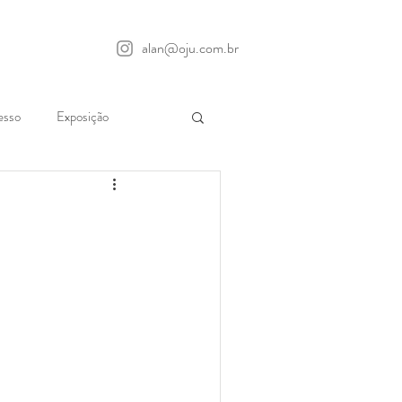
alan@oju.com.br
esso
Exposição
ormance