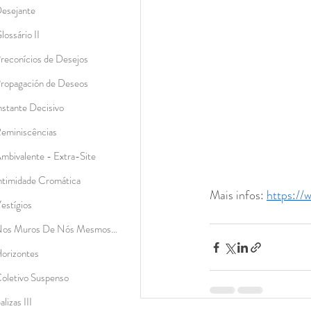
esejante
lossário II
reconícios de Desejos
ropagación de Deseos
nstante Decisivo
eminiscências
mbivalente - Extra-Site
ntimidade Cromática
Mais infos: 
https://
estígios
os Muros De Nós Mesmos...
orizontes
oletivo Suspenso
alizas III