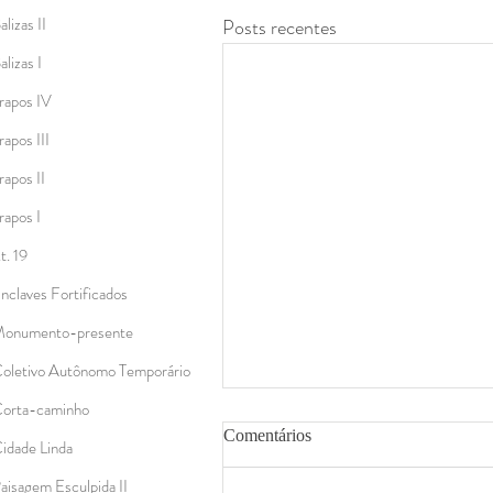
alizas II
Posts recentes
alizas I
rapos IV
rapos III
rapos II
rapos I
.t. 19
nclaves Fortificados
onumento-presente
oletivo Autônomo Temporário
orta-caminho
Comentários
idade Linda
aisagem Esculpida II