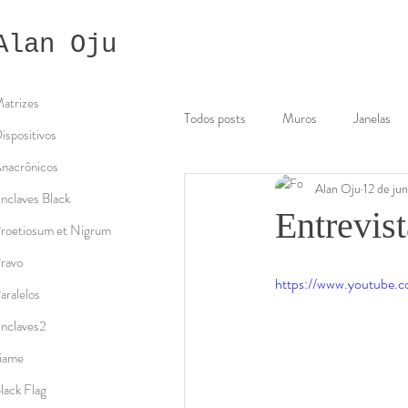
Alan Oju
atrizes
Todos posts
Muros
Janelas
ispositivos
nacrônicos
Alan Oju
12 de ju
Fragmentos
Rua
Oju V
nclaves Black
Entrevis
roetiosum et Nigrum
ravo
Intervenção urbana
Entrevist
https://www.youtube
aralelos
nclaves2
iame
lack Flag