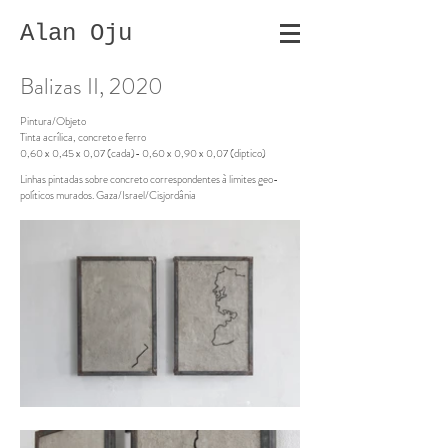
Alan Oju
Balizas II, 2020
Pintura/Objeto
Tinta acrílica, concreto e ferro
0,60 x 0,45 x 0,07 (cada)- 0,60 x 0,90 x 0,07 (diptico)
Linhas pintadas sobre concreto correspondentes à limites geo-
políticos murados. Gaza/Israel/Cisjordânia