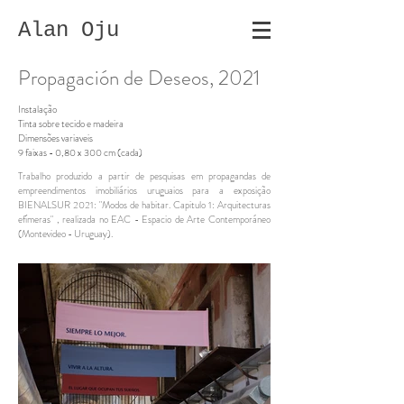
Alan Oju
Propagación de Deseos, 2021
Instalação
Tinta sobre tecido e madeira
Dimensões variaveis
9 faixas - 0,80 x 300 cm (cada)
Trabalho produzido a partir de pesquisas em propagandas de
empreendimentos imobiliários uruguaios para a exposição
BIENALSUR 2021: "Modos de habitar. Capitulo 1: Arquitecturas
efímeras" , realizada no EAC - Espacio de Arte Contemporáneo
(Montevideo - Uruguay).