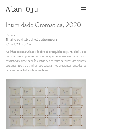
Alan Oju
Intimidade Cromática, 2020
Pintura
Tinta hidrocryl sobre algodão crú e madeira
2,10 x 1,20 x 0,01 m
As linhas de cada unidade da obra são resquícios de plantas baixas de
propagandas impressas de casas e apartamentos em condomínios
residenciais, onde excluí as linhas das paredes externas das plantas,
deixando apenas as linhas que separam os ambientes privados de
cada moradia. Linhas de intimidades.