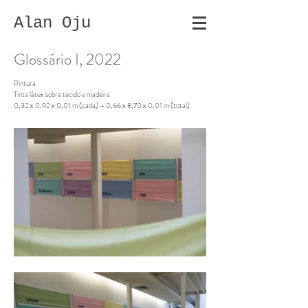
Alan Oju
Glossário I, 2022
Pintura
Tinta látex sobre tecido e madeira
0,32 x 0,92 x 0,01 m (cada) – 0,66 x 8,70 x 0,01 m (total)