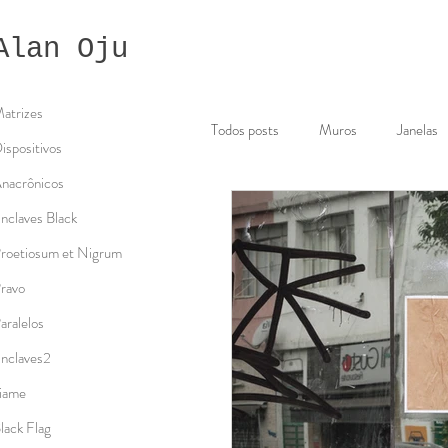
Alan Oju
atrizes
Todos posts
Muros
Janelas
ispositivos
nacrônicos
Fragmentos
Rua
Oju
nclaves Black
roetiosum et Nigrum
ravo
Intervenção urbana
Entrevis
aralelos
nclaves2
iame
lack Flag