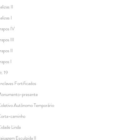
alizas II
alizas I
rapos IV
rapos III
rapos II
rapos I
.t. 19
nclaves Fortificados
onumento-presente
oletivo Autônomo Temporário
orta-caminho
idade Linda
aisagem Esculpida II