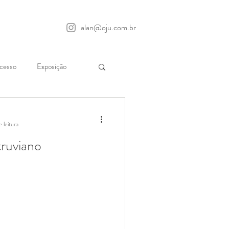
alan@oju.com.br
cesso
Exposição
rformance
 leitura
truviano