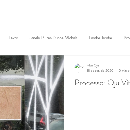
Texto
Janela Láurea Duane Michals
Lambe-lambe
Pro
 Vitruviano
Dissertação
Trapos
La Plataformance
Pe
Alan Oju
18 de set. de 2020
0 min de
Processo: Oju Vi
ta
Video
Pandemia
Intimidade