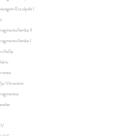
aisagem Esculpida I
.t.
ragmento/lambe II
ragmento/lambe I
rcíliaSp
iário
rrante
ju Vitruviano
ragmentos
anelas
.
CV